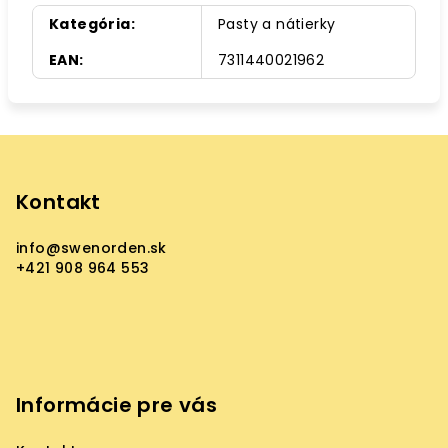
Kategória
:
Pasty a nátierky
EAN
:
7311440021962
Z
á
p
Kontakt
ä
info
@
swenorden.sk
t
+421 908 964 553
i
e
Informácie pre vás