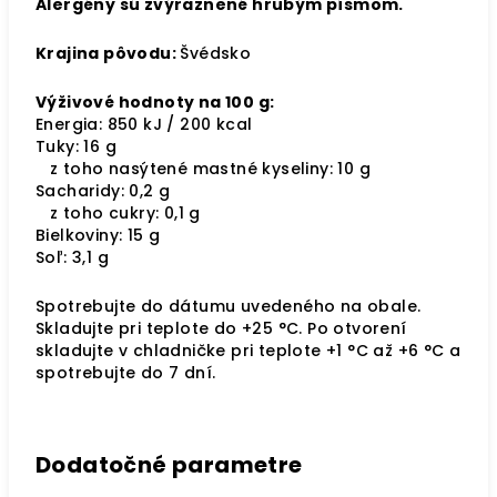
Alergény sú zvýraznené hrubým písmom.
Krajina pôvodu:
Švédsko
Výživové hodnoty na 100 g:
Energia: 850 kJ / 200 kcal
Tuky: 16 g
z toho nasýtené mastné kyseliny: 10 g
Sacharidy: 0,2 g
z toho cukry: 0,1 g
Bielkoviny: 15 g
Soľ: 3,1 g
Spotrebujte do dátumu uvedeného na obale.
Skladujte pri teplote do +25 °C. Po otvorení
skladujte v chladničke pri teplote
+1 °C až +6 °C a
spotrebujte do 7 dní.
Dodatočné parametre