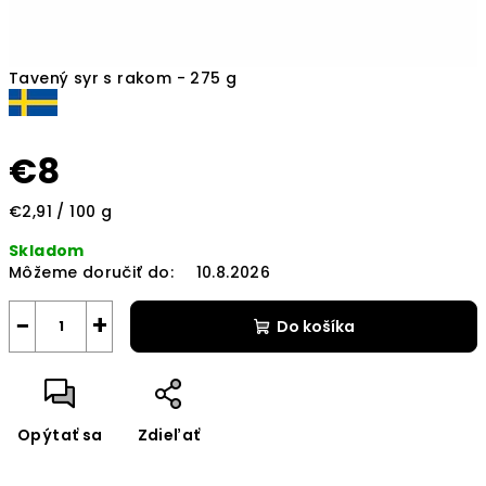
Tavený syr s rakom - 275 g
€8
Jednotková
€2,91 / 100 g
cena:
Skladom
Môžeme doručiť do:
10.8.2026
−
+
Do košíka
Opýtať sa
Zdieľať